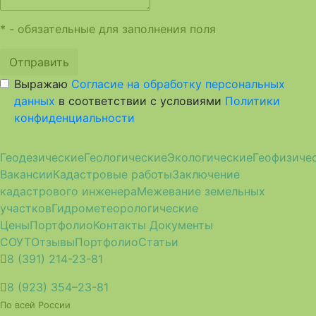
* - обязательные для заполнения поля
Отправить
Выражаю
Согласие на обработку персональных
данных
в соответствии с условиями
Политики
конфиденциальности
Геодезические
Геологические
Экологические
Геофизиче
Вакансии
Кадастровые работы
Заключение
кадастрового инженера
Межевание земельных
участков
Гидрометеорологические
Цены
Портфолио
Контакты
Документы
СОУТ
Отзывы
Портфолио
Статьи
8 (391) 214-23-81
8 (923) 354–23-81
По всей России