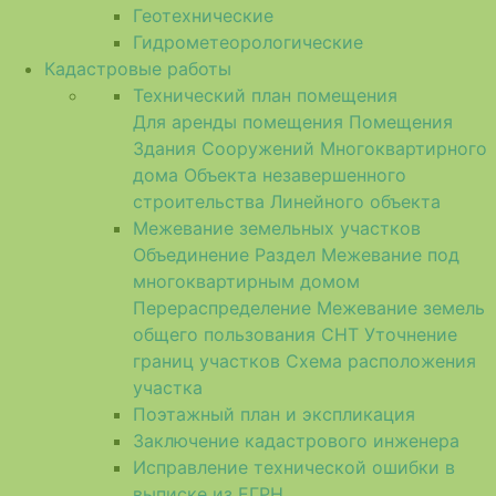
Геотехнические
Гидрометеорологические
Кадастровые работы
Технический план помещения
Для аренды помещения
Помещения
Здания
Сооружений
Многоквартирного
дома
Объекта незавершенного
строительства
Линейного объекта
Межевание земельных участков
Объединение
Раздел
Межевание под
многоквартирным домом
Перераспределение
Межевание земель
общего пользования СНТ
Уточнение
границ участков
Схема расположения
участка
Поэтажный план и экспликация
Заключение кадастрового инженера
Исправление технической ошибки в
выписке из ЕГРН