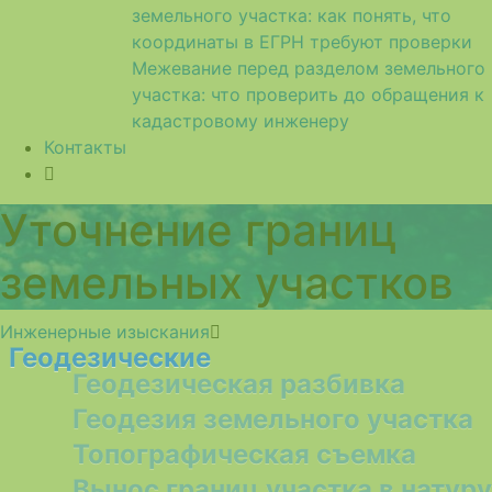
земельного участка: как понять, что
координаты в ЕГРН требуют проверки
Межевание перед разделом земельного
участка: что проверить до обращения к
кадастровому инженеру
Контакты
Уточнение границ
земельных участков
Инженерные изыскания
Геодезические
Геодезическая разбивка
Геодезия земельного участка
Топографическая съемка
Вынос границ участка в натуру