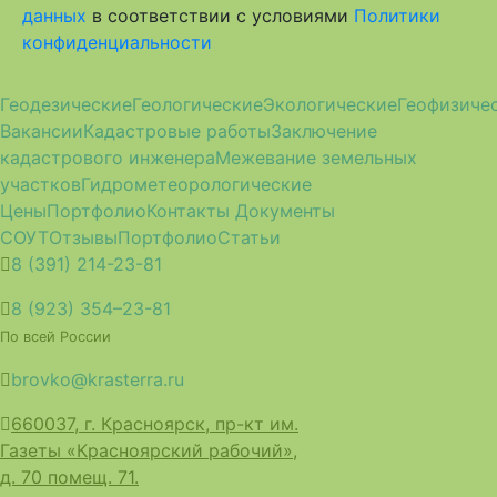
данных
в соответствии с условиями
Политики
конфиденциальности
Геодезические
Геологические
Экологические
Геофизиче
Вакансии
Кадастровые работы
Заключение
кадастрового инженера
Межевание земельных
участков
Гидрометеорологические
Цены
Портфолио
Контакты
Документы
СОУТ
Отзывы
Портфолио
Статьи
8 (391) 214-23-81
8 (923) 354–23-81
По всей России
brovko@krasterra.ru
660037, г. Красноярск, пр-кт им.
Газеты «Красноярский рабочий»,
д. 70 помещ. 71.