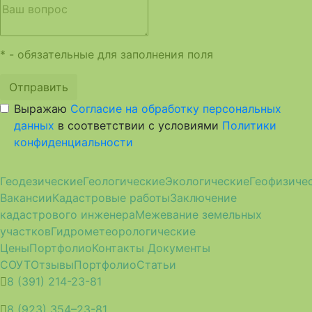
* - обязательные для заполнения поля
Отправить
Выражаю
Согласие на обработку персональных
данных
в соответствии с условиями
Политики
конфиденциальности
Геодезические
Геологические
Экологические
Геофизиче
Вакансии
Кадастровые работы
Заключение
кадастрового инженера
Межевание земельных
участков
Гидрометеорологические
Цены
Портфолио
Контакты
Документы
СОУТ
Отзывы
Портфолио
Статьи
8 (391) 214-23-81
8 (923) 354–23-81