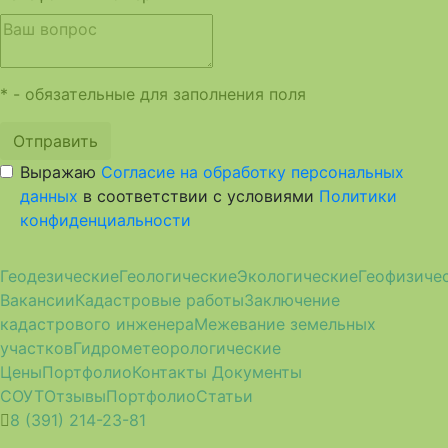
* - обязательные для заполнения поля
Отправить
Выражаю
Согласие на обработку персональных
данных
в соответствии с условиями
Политики
конфиденциальности
Геодезические
Геологические
Экологические
Геофизиче
Вакансии
Кадастровые работы
Заключение
кадастрового инженера
Межевание земельных
участков
Гидрометеорологические
Цены
Портфолио
Контакты
Документы
СОУТ
Отзывы
Портфолио
Статьи
8 (391) 214-23-81