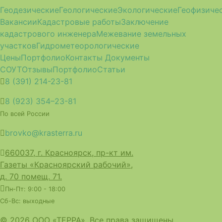
Геодезические
Геологические
Экологические
Геофизиче
Вакансии
Кадастровые работы
Заключение
кадастрового инженера
Межевание земельных
участков
Гидрометеорологические
Цены
Портфолио
Контакты
Документы
СОУТ
Отзывы
Портфолио
Статьи
8 (391) 214-23-81
8 (923) 354–23-81
По всей России
brovko@krasterra.ru
660037, г. Красноярск, пр-кт им.
Газеты «Красноярский рабочий»,
д. 70 помещ. 71.
Пн-Пт: 9:00 - 18:00
Сб-Вс: выходные
© 2026 ООО «ТЕРРА». Все права защищены.