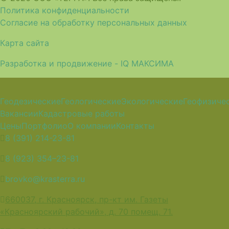
Политика конфиденциальности
Согласие на обработку персональных данных
Карта сайта
Разработка и продвижение - IQ МАКСИМА
Геодезические
Геологические
Экологические
Геофизиче
Вакансии
Кадастровые работы
Цены
Портфолио
О компании
Контакты
8 (391) 214-23-81
8 (923) 354–23-81
brovko@krasterra.ru
660037, г. Красноярск, пр-кт им. Газеты
«Красноярский рабочий», д. 70 помещ. 71.